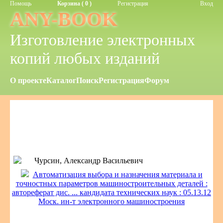
Помощь
Корзина ( 0 )
Регистрация
Вход
ANY-BOOK
Изготовление электронных
копий любых изданий
О проекте
Каталог
Поиск
Регистрация
Форум
Чурсин, Александр Васильевич
Автоматизация выбора и назначения материала и
точностных параметров машиностроительных деталей :
автореферат дис. ... кандидата технических наук : 05.13.12
Моск. ин-т электронного машиностроения