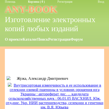
Помощь
Корзина ( 0 )
Регистрация
Вход
ANY-BOOK
Изготовление электронных
копий любых изданий
О проекте
Каталог
Поиск
Регистрация
Форум
Жужа, Александр Дмитриевич
Внутрисортовая изменчивость и ее использование в
селекции озимой пшеницы в условиях орошения юга
Украины : автореферат дис. ... кандидата
сельскохозяйственных наук : 06.01.05 ВАСХНИЛ. Юж.
отд-ние. Укр. НИИ растениеводства, селекции и генетики
им. В.Я. Юрьева