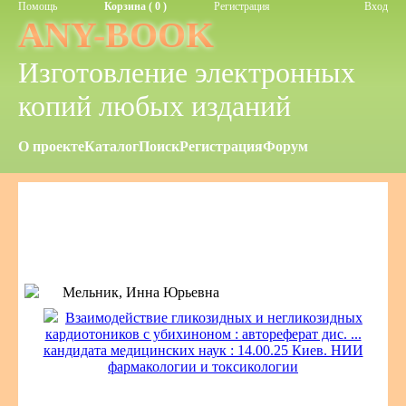
Помощь
Корзина ( 0 )
Регистрация
Вход
ANY-BOOK
Изготовление электронных
копий любых изданий
О проекте
Каталог
Поиск
Регистрация
Форум
Мельник, Инна Юрьевна
Взаимодействие гликозидных и негликозидных
кардиотоников с убихиноном : автореферат дис. ...
кандидата медицинских наук : 14.00.25 Киев. НИИ
фармакологии и токсикологии