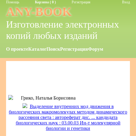
Помощь
Корзина ( 0 )
Регистрация
Вход
ANY-BOOK
Изготовление электронных
копий любых изданий
О проекте
Каталог
Поиск
Регистрация
Форум
Грико, Наталья Борисовна
Выделение внутренних мод движения в
биологических макромолекулах методом динамического
рассеяния света : автореферат дис. ... кандидата
биологических наук : 03.00.03 Ин-т молекулярной
биологии и генетики