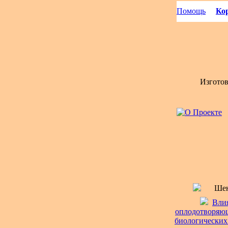
Помощь
Кор
Изгото
Шен
Влия
оплодотворяющ
биологических