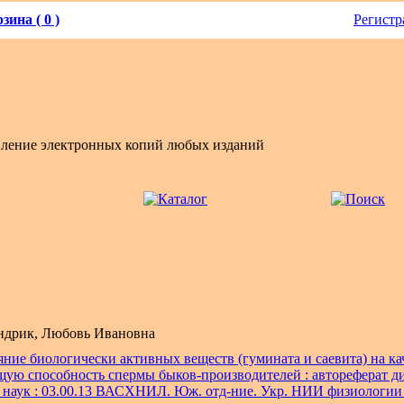
зина ( 0 )
Регистр
вление электронных копий любых изданий
дрик, Любовь Ивановна
ние биологически активных веществ (гумината и саевита) на ка
ую способность спермы быков-производителей : автореферат дис.
 наук : 03.00.13 ВАСХНИЛ. Юж. отд-ние. Укр. НИИ физиологии 