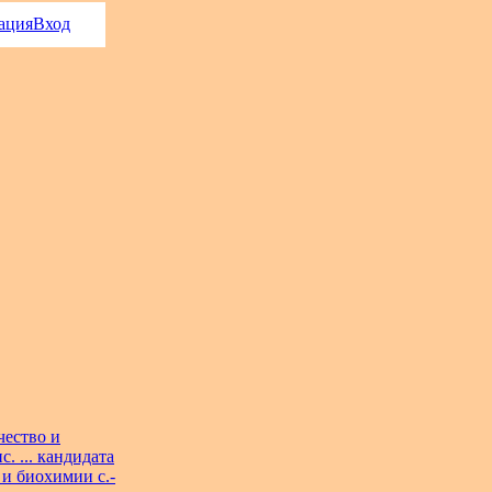
ация
Вход
чество и
 ... кандидата
и биохимии с.-