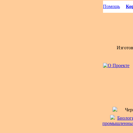
Помощь
Кор
Изгото
Чер
Биологи
промышленных 