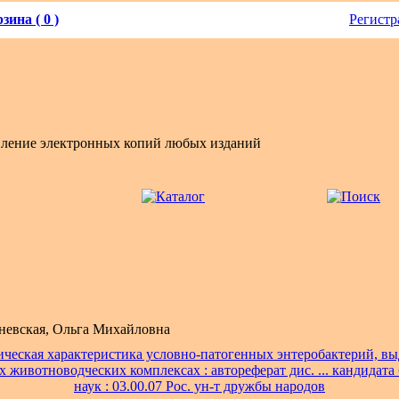
зина ( 0 )
Регистр
вление электронных копий любых изданий
невская, Ольга Михайловна
ческая характеристика условно-патогенных энтеробактерий, в
животноводческих комплексах : автореферат дис. ... кандидата
наук : 03.00.07 Рос. ун-т дружбы народов