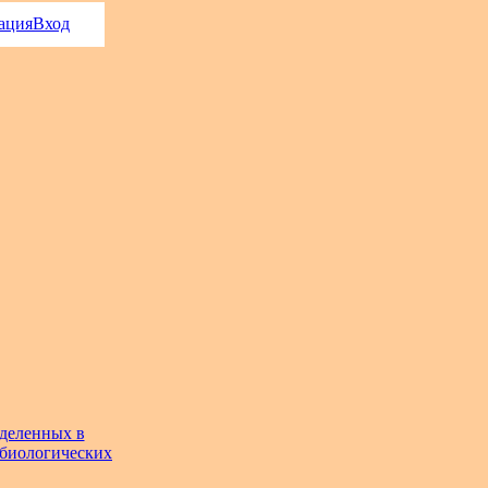
ация
Вход
ыделенных в
 биологических