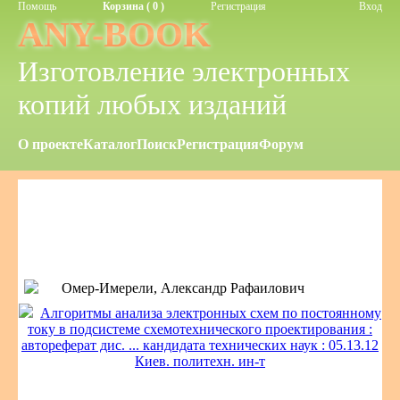
Помощь
Корзина ( 0 )
Регистрация
Вход
ANY-BOOK
Изготовление электронных
копий любых изданий
О проекте
Каталог
Поиск
Регистрация
Форум
Омер-Имерели, Александр Рафаилович
Алгоритмы анализа электронных схем по постоянному
току в подсистеме схемотехнического проектирования :
автореферат дис. ... кандидата технических наук : 05.13.12
Киев. политехн. ин-т