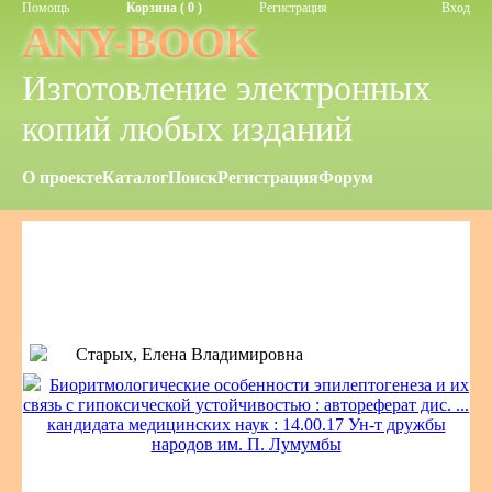
Помощь
Корзина ( 0 )
Регистрация
Вход
ANY-BOOK
Изготовление электронных
копий любых изданий
О проекте
Каталог
Поиск
Регистрация
Форум
Старых, Елена Владимировна
Биоритмологические особенности эпилептогенеза и их
связь с гипоксической устойчивостью : автореферат дис. ...
кандидата медицинских наук : 14.00.17 Ун-т дружбы
народов им. П. Лумумбы