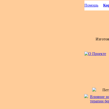
Помощь
Кор
Изгото
Пет
Влияние зо
терапии бе