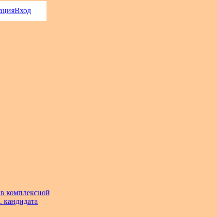
ация
Вход
 в комплексной
. кандидата