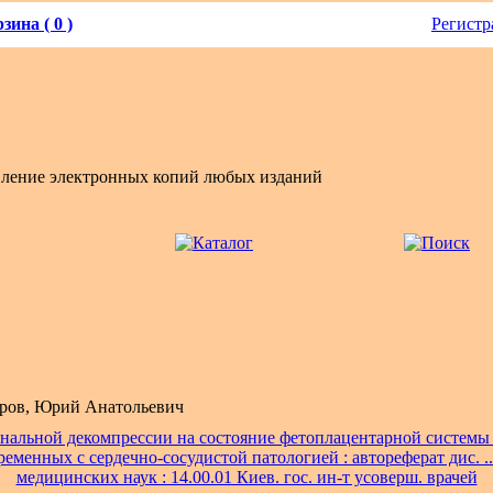
зина ( 0 )
Регистр
вление электронных копий любых изданий
ров, Юрий Анатольевич
нальной декомпрессии на состояние фетоплацентарной системы
ременных с сердечно-сосудистой патологией : автореферат дис. ..
медицинских наук : 14.00.01 Киев. гос. ин-т усоверш. врачей