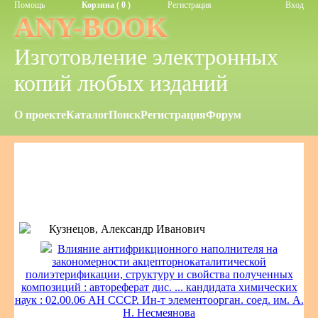
Помощь
Корзина ( 0 )
Регистрация
Вход
ANY-BOOK
Изготовление электронных
копий любых изданий
О проекте
Каталог
Поиск
Регистрация
Форум
Кузнецов, Александр Иванович
Влияние антифрикционного наполнителя на
закономерности акцепторнокаталитической
полиэтерификации, структуру и свойства полученных
композиций : автореферат дис. ... кандидата химических
наук : 02.00.06 АН СССР. Ин-т элементоорган. соед. им. А.
Н. Несмеянова