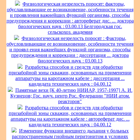
Физиологическая незрелость поросят: факторы,
обуславливающие ее возникновение, особенности течения
и проявления важнейших функций организма, способы
предупреждения и коррекции : автореферат дис. ... доктора
биологических наук : 03.00.13 Белгородская гос.
сельскохоз. академия
Физиологическая незрелость поросят : Факторы,
обусловливающие ее возникновение, особенности течения
и проявл ения важнейших функций организма, способы
предупреждения и коррекции : диссертация ... доктора
биологических наук : 03.00.13
Разработка способов и средств для обработки
призабойной зоны скважин, основанных на применении
аппаратуры на каротажном кабеле : диссертация ...
кандидата технических наук : 04.00.12
Памятные вехи [К 40-летию НИИАР, 1957-1997] А. И.
Кузнецов; Гос. науч. центр Рос. Федерации "НИИ атом.
реакторов"
Разработка способов и средств для обработки
призабойной зоны скважин, основанных на применении
аппаратуры на каротажном кабеле : автореферат дис. ...
кандидата технических наук : 04.00.12
Изменение функции внешнего дыхания у больных
распространенным гнойным перитонитом в условиях