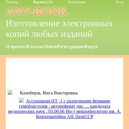
Помощь
Корзина ( 0 )
Регистрация
Вход
ANY-BOOK
Изготовление электронных
копий любых изданий
О проекте
Каталог
Поиск
Регистрация
Форум
Калнберза, Инга Викторовна
Ассоциация НТ -1 с различными формами
гемобластозов : автореферат дис. ... кандидата
медицинских наук : 03.00.06 Ин-т микробиологии им. А.
Кирхенштейна АН ЛатвССР