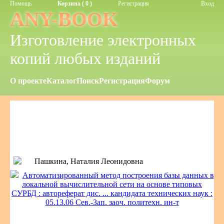
Помощь
Корзина ( 0 )
Регистрация
Вход
ANY-BOOK
Изготовление электронных
копий любых изданий
О проекте
Каталог
Поиск
Регистрация
Форум
Пашкина, Наталия Леонидовна
Автоматизированный метод построения базы данных в
локальной вычислительной сети на основе типовых
СУРБД : автореферат дис. ... кандидата технических наук :
05.13.06 Сев.-Зап. заоч. политехн. ин-т