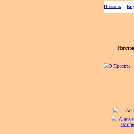
Помощь
Кор
Изгото
Аба
Анатом
авторе