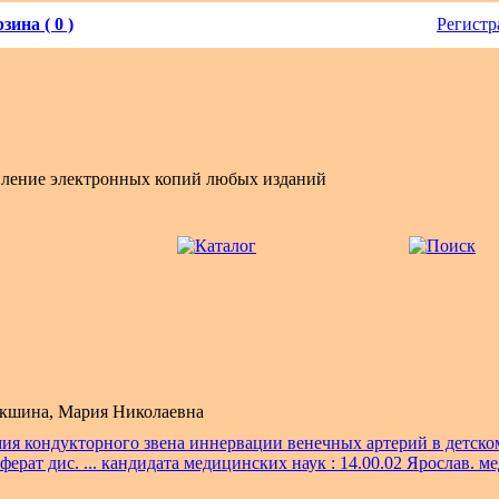
зина ( 0 )
Регистр
вление электронных копий любых изданий
кшина, Мария Николаевна
ия кондукторного звена иннервации венечных артерий в детском
ферат дис. ... кандидата медицинских наук : 14.00.02 Ярослав. ме