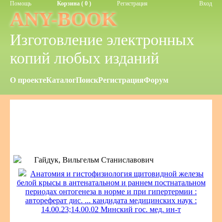
Помощь
Корзина ( 0 )
Регистрация
Вход
ANY-BOOK
Изготовление электронных
копий любых изданий
О проекте
Каталог
Поиск
Регистрация
Форум
Гайдук, Вильгельм Станиславович
Анатомия и гистофизиология щитовидной железы
белой крысы в антенатальном и раннем постнатальном
периодах онтогенеза в норме и при гипертермии :
автореферат дис. ... кандидата медицинских наук :
14.00.23;14.00.02 Минский гос. мед. ин-т