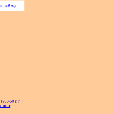
ация
Вход
30-50 г. г. :
. ин-т