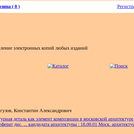
зина ( 0 )
Регистр
вление электронных копий любых изданий
гузов, Константин Александрович
рная деталь как элемент композиции в московской архитектуре 19
еферат дис. ... кандидата архитектуры : 18.00.01 Моск. архитектур