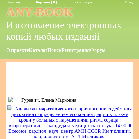
Помощь
Корзина ( 0 )
Регистрация
Вход
ANY-BOOK
Изготовление электронных
копий любых изданий
О проекте
Каталог
Поиск
Регистрация
Форум
Гуревич, Елена Марковна
Анализ антиаритмического и аритмогенного действия
дигоксина с определением его концентрации в плазме
крови у больных с нарушениями ритма сердца :
автореферат дис. ... кандидата медицинских наук : 14.00.06
Всесоюз. кардиол. науч. центр АМН СССР. Ин-т клинич.
кардиологии им. А. Л.Мясникова