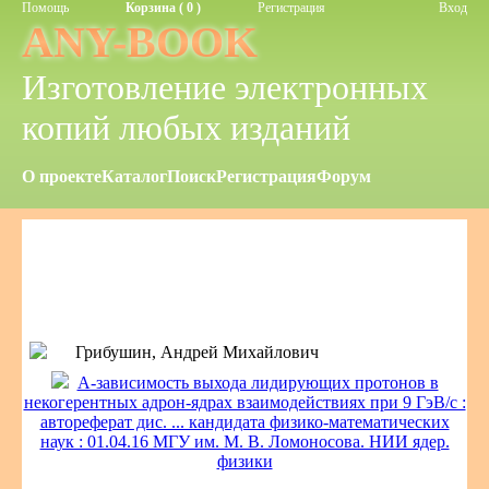
Помощь
Корзина ( 0 )
Регистрация
Вход
ANY-BOOK
Изготовление электронных
копий любых изданий
О проекте
Каталог
Поиск
Регистрация
Форум
Грибушин, Андрей Михайлович
А-зависимость выхода лидирующих протонов в
некогерентных адрон-ядрах взаимодействиях при 9 ГэВ/с :
автореферат дис. ... кандидата физико-математических
наук : 01.04.16 МГУ им. М. В. Ломоносова. НИИ ядер.
физики