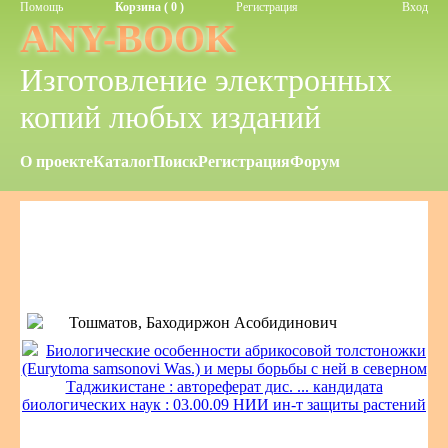
Помощь
Корзина ( 0 )
Регистрация
Вход
ANY-BOOK
Изготовление электронных
копий любых изданий
О проекте
Каталог
Поиск
Регистрация
Форум
Тошматов, Баходиржон Асобидинович
Биологические особенности абрикосовой толстоножки
(Eurytoma samsonovi Was.) и меры борьбы с ней в северном
Таджикистане : автореферат дис. ... кандидата
биологических наук : 03.00.09 НИИ ин-т защиты растений