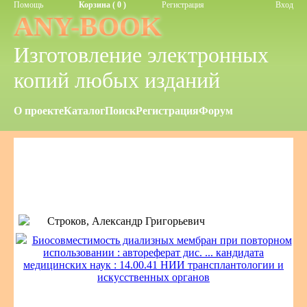
Помощь
Корзина ( 0 )
Регистрация
Вход
ANY-BOOK
Изготовление электронных
копий любых изданий
О проекте
Каталог
Поиск
Регистрация
Форум
Строков, Александр Григорьевич
Биосовместимость диализных мембран при повторном
использовании : автореферат дис. ... кандидата
медицинских наук : 14.00.41 НИИ трансплантологии и
искусственных органов