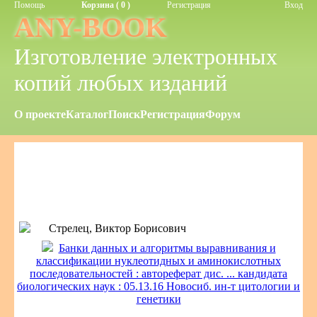
Помощь
Корзина ( 0 )
Регистрация
Вход
ANY-BOOK
Изготовление электронных
копий любых изданий
О проекте
Каталог
Поиск
Регистрация
Форум
Стрелец, Виктор Борисович
Банки данных и алгоритмы выравнивания и
классификации нуклеотидных и аминокислотных
последовательностей : автореферат дис. ... кандидата
биологических наук : 05.13.16 Новосиб. ин-т цитологии и
генетики