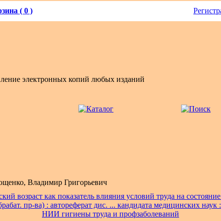
зина ( 0 )
Регистр
вление электронных копий любых изданий
щенко, Владимир Григорьевич
кий возраст как показатель влияния условий труда на состояние 
рабат. пр-ва) : автореферат дис. ... кандидата медицинских наук :
НИИ гигиены труда и профзаболеваний