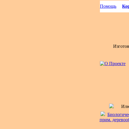
Помощь
Кор
Изгото
Илю
Биологичес
прим. деревооб