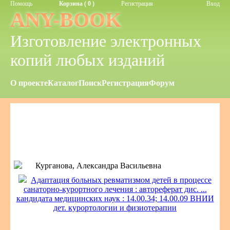
Помощь
Корзина ( 0 )
Регистрация
Вход
ANY-BOOK
Изготовление электронных
копий любых изданий
О проекте
Каталог
Поиск
Регистрация
Форум
Курганова, Александра Васильевна
Адаптация больных ревматизмом детей в процессе
санаторно-курортного лечения : автореферат дис. ...
кандидата медицинских наук : 14.00.34; 14.00.09 ВНИИ
дет. курортологии и физиотерапии