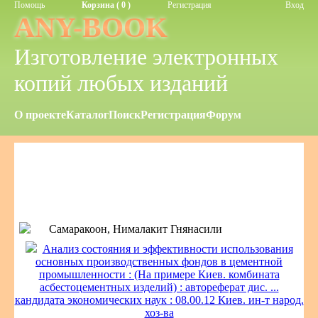
Помощь
Корзина ( 0 )
Регистрация
Вход
ANY-BOOK
Изготовление электронных
копий любых изданий
О проекте
Каталог
Поиск
Регистрация
Форум
Самаракоон, Нималакит Гнянасили
Анализ состояния и эффективности использования
основных производственных фондов в цементной
промышленности : (На примере Киев. комбината
асбестоцементных изделий) : автореферат дис. ...
кандидата экономических наук : 08.00.12 Киев. ин-т народ.
хоз-ва