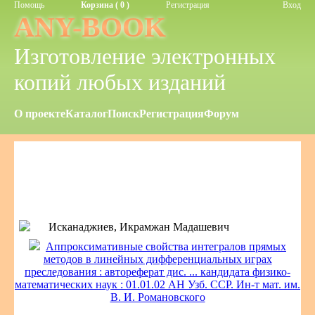
Помощь
Корзина ( 0 )
Регистрация
Вход
ANY-BOOK
Изготовление электронных
копий любых изданий
О проекте
Каталог
Поиск
Регистрация
Форум
Исканаджиев, Икрамжан Мадашевич
Аппроксимативные свойства интегралов прямых
методов в линейных дифференциальных играх
преследования : автореферат дис. ... кандидата физико-
математических наук : 01.01.02 АН Узб. ССР. Ин-т мат. им.
В. И. Романовского