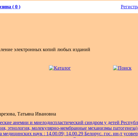
зина ( 0 )
Регистр
вление электронных копий любых изданий
арезова, Татьяна Ивановна
еские анемии и миелодиспластический синдром у детей Республ
ия, этнология, молекулярно-мембранные механизмы патогенеза) 
ора медицинских наук : 14.00.09; 14.00.29 Белорус. гос. ин-т усов