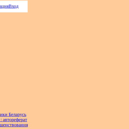
ация
Вход
ики Беларусь
: автореферат
ершенствования