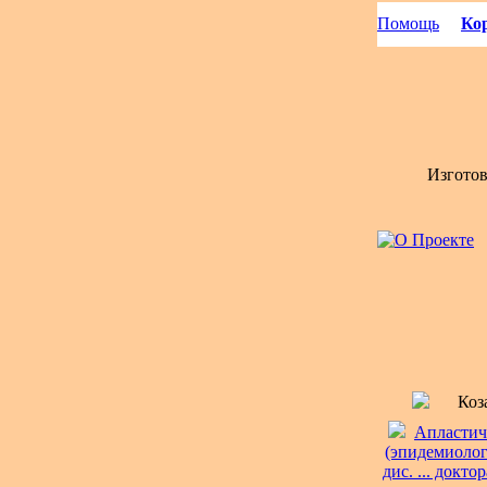
Помощь
Кор
Изгото
Коз
Апластич
(эпидемиолог
дис. ... докт