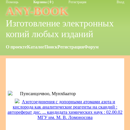
Помощь
Корзина ( 0 )
Регистрация
Вход
ANY-BOOK
Изготовление электронных
копий любых изданий
О проекте
Каталог
Поиск
Регистрация
Форум
Пунсанцочвоо, Мунхбаатор
Азотсоединения с допорными атомами азота и
кислорода как аналитические реагенты на скандий :
автореферат дис. ... кандидата химических наук : 02.00.02
МГУ им. М. В. Ломоносова