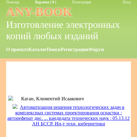
Помощь
Корзина ( 0 )
Регистрация
Вход
ANY-BOOK
Изготовление электронных
копий любых изданий
О проекте
Каталог
Поиск
Регистрация
Форум
Каган, Климентий Исаакович
Автоматизация решения технологических задач в
комплексных системах проектирования оснастки :
автореферат дис. ... кандидата технических наук : 05.13.12
АН БССР. Ин-т техн. кибернетики