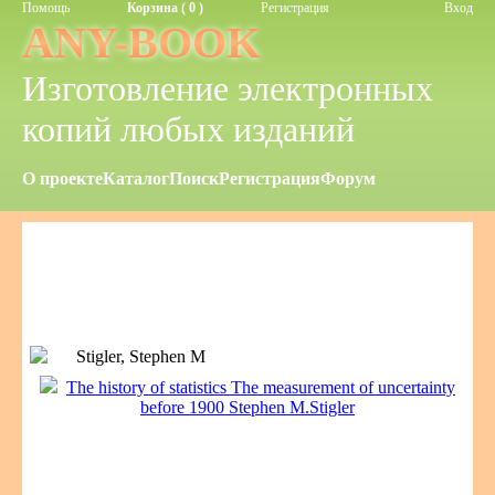
Помощь
Корзина ( 0 )
Регистрация
Вход
ANY-BOOK
Изготовление электронных
копий любых изданий
О проекте
Каталог
Поиск
Регистрация
Форум
Stigler, Stephen M
The history of statistics The measurement of uncertainty
before 1900 Stephen M.Stigler