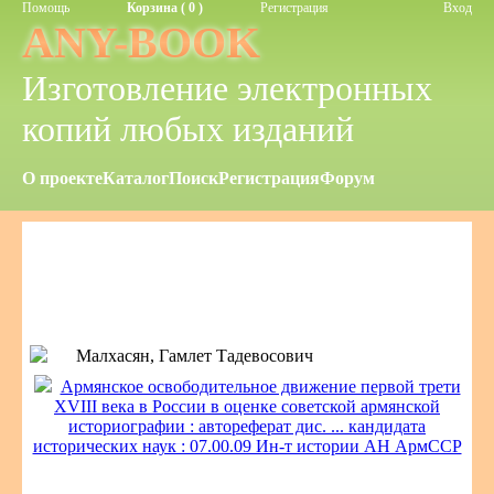
Помощь
Корзина ( 0 )
Регистрация
Вход
ANY-BOOK
Изготовление электронных
копий любых изданий
О проекте
Каталог
Поиск
Регистрация
Форум
Малхасян, Гамлет Тадевосович
Армянское освободительное движение первой трети
XVIII века в России в оценке советской армянской
историографии : автореферат дис. ... кандидата
исторических наук : 07.00.09 Ин-т истории АН АрмССР