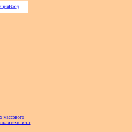
ация
Вход
х массового
 политехн. ин-т