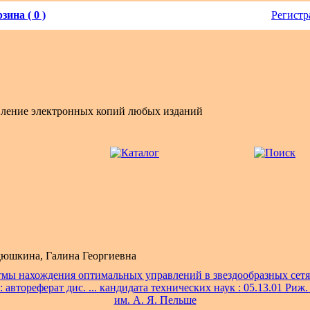
зина ( 0 )
Регистр
вление электронных копий любых изданий
юшкина, Галина Георгиевна
мы нахождения оптимальных управлений в звездообразных сетя
 автореферат дис. ... кандидата технических наук : 05.13.01 Риж.
им. А. Я. Пельше