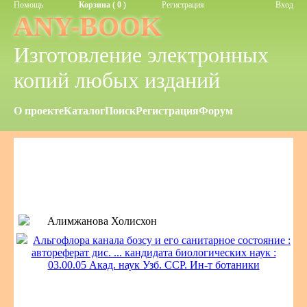
Помощь
Корзина ( 0 )
Регистрация
Вход
ANY-BOOK
Изготовление электронных
копий любых изданий
О проекте
Каталог
Поиск
Регистрация
Форум
Алимжанова Холисхон
Альгофлора канала бозсу и его санитарное состояние :
автореферат дис. ... кандидата биологических наук :
03.00.05 Акад. наук Узб. ССР. Ин-т ботаники