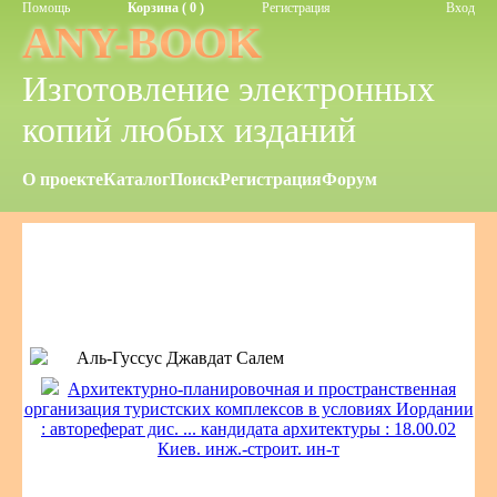
Помощь
Корзина ( 0 )
Регистрация
Вход
ANY-BOOK
Изготовление электронных
копий любых изданий
О проекте
Каталог
Поиск
Регистрация
Форум
Аль-Гуссус Джавдат Салем
Архитектурно-планировочная и пространственная
организация туристских комплексов в условиях Иордании
: автореферат дис. ... кандидата архитектуры : 18.00.02
Киев. инж.-строит. ин-т